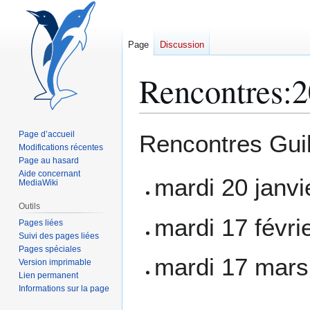
Page
Discussion
Rencontres:
Aller
Aller
Page d’accueil
Rencontres Gui
à
à
Modifications récentes
Page au hasard
la
la
Aide concernant
navigation
recherche
mardi 20 janvi
MediaWiki
Outils
mardi 17 févri
Pages liées
Suivi des pages liées
Pages spéciales
mardi 17 mars
Version imprimable
Lien permanent
Informations sur la page