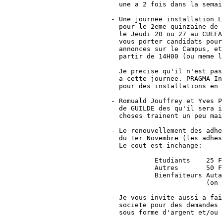
  une a 2 fois dans la semai
- Une journee installation L
  pour le 2eme quinzaine de 
  le Jeudi 20 ou 27 au CUEFA
  vous porter candidats pour
  annonces sur le Campus, et
  partir de 14H00 (ou meme l
  Je precise qu'il n'est pas
  a cette journee. PRAGMA In
  pour des installations en 
- Romuald Jouffrey et Yves P
  de GUILDE des qu'il sera i
  choses trainent un peu mai
- Le renouvellement des adhe
  du 1er Novembre (les adhes
  Le cout est inchange:

           Etudiants    25 F
           Autres       50 F
           Bienfaiteurs Auta
                        (on 
- Je vous invite aussi a fai
  societe pour des demandes 
  sous forme d'argent et/ou 