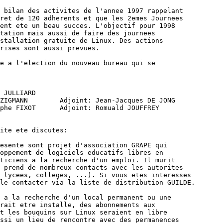
 bilan des activites de l'annee 1997 rappelant

ret de 120 adherents et que les 2emes Journees

ent ete un beau succes. L'objectif pour 1998

tation mais aussi de faire des journees

stallation gratuite de Linux. Des actions

rises sont aussi prevues.

e a l'election du nouveau bureau qui se

 JULLIARD

ZIGMANN        Adjoint: Jean-Jacques DE JONG

phe FIXOT      Adjoint: Romuald JOUFFREY

ite ete discutes:

esente sont projet d'association GRAPE qui

oppement de logiciels educatifs libres en

ticiens a la recherche d'un emploi. Il murit

 prend de nombreux contacts avec les autorites

 lycees, colleges, ...). Si vous etes interesses

le contacter via la liste de distribution GUILDE.

 a la recherche d'un local permanent ou une

rait etre installe, des abonnements aux

t les bouquins sur Linux seraient en libre

ssi un lieu de rencontre avec des permanences
