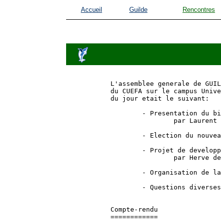
Accueil
Guilde
Rencontres
L'assemblee generale de GUIL
du CUEFA sur le campus Unive
du jour etait le suivant:

        - Presentation du bi
                par Laurent 
        - Election du nouvea
        - Projet de developp
                par Herve de
        - Organisation de la
        - Questions diverses
Compte-rendu

============
