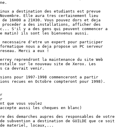
ne.

inux a destination des etudiants est prevue

Novembre. Elle aura tres certainement lieu

 de 16H00 a 21H30. Vous pouvez dors et deja

 proceder a des installations, afficher des

c... S'il y a des gens qui peuvent commencer a

e matin) ils sont les bienvenus aussi.

 necessaire d'etre un expert pour participer

formatique nous a deja propose un PC serveur

reseau. Merci a eux !

errey reprendront la maintenance du site Web

nstalle sur le nouveau site de Xerox. Les

s ca devrait venir.

sions pour 1997-1998 commenceront a partir

ions recues en Octobre compteront pour 1998).

r

r

nt que vous voulez

accepte aussi les cheques en blanc)

re des demarches aupres des responsables de votre

de subvention a destination de GUILDE que ce soit

de materiel, locaux,...
