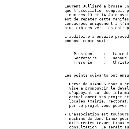
Laurent Julliard a brosse un
que l'association comptait p
Linux des 13 et 14 Juin avai
est de repeter cette manifes
consacrees uniquement a l'in
plus ciblees vers les entrep
L'auditoire a ensuite proced
compose comme suit:

    President    :   Laurent
    Secretaire   :   Renaud 
    Tresorier    :   Christo
Les points suivants ont ensu
- Herve de DIANOUS nous a pr
  vise a promouvoir le devel
  s'appuyant sur des informa
  actuellement son projet et
  locales (mairie, rectorat,
  par ce projet vous pouvez 
- L'association est toujours
  machine de demo Linux pour
  differentes revues Linux e
  consultation. Ce serait au